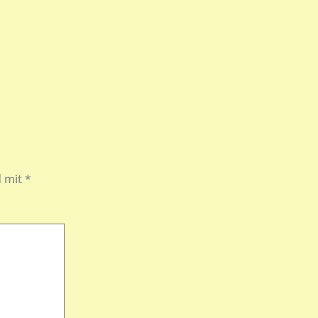
d mit
*