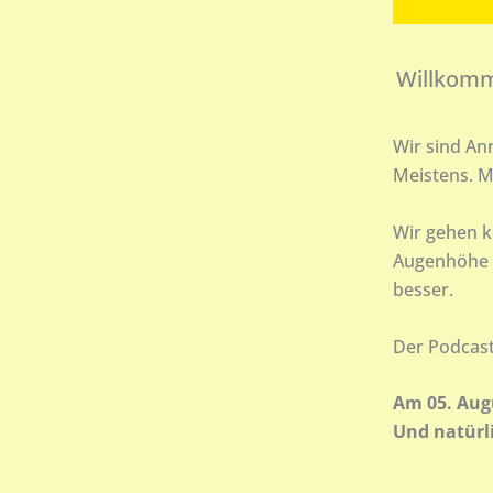
Willkomm
Wir sind An
Meistens. M
Wir gehen k
Augenhöhe m
besser.
Der Podcast
Am 05. Augu
Und natürli