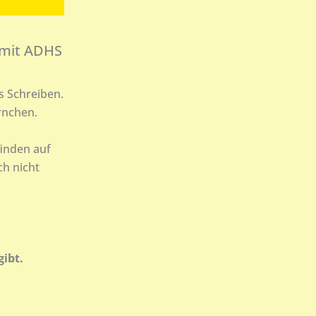
 mit ADHS
s Schreiben.
rnchen.
finden auf
ch nicht
gibt.