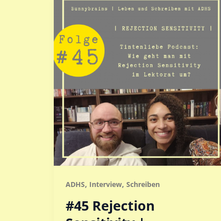
,
,
ADHS
Interview
Schreiben
#45 Rejection